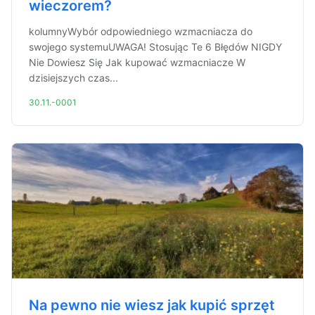
wieczorem?
kolumnyWybór odpowiedniego wzmacniacza do
swojego systemuUWAGA! Stosując Te 6 Błędów NIGDY
Nie Dowiesz Się Jak kupować wzmacniacze W
dzisiejszych czas...
30.11.-0001
Na pewno nie wiesz jak kupić sprzęt