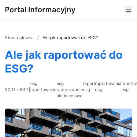
Portal Informacyjny
Strona główna
/
Ale jak raportować do ESG?
Ale jak raportować do
ESG?
esg
esg
raport
raportowania
raporto
30.11.-0001
|
raportowanie
raportowanie
esg
esg
esg
niefinansowe