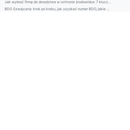
Jak wybrać firmę do doradztwa w ochronie środowiska: 7 klucz...
BDO Szwajcaria: krok po kroku, jak uzyskać numer BDO, jakie ...
5 pomysłów na szybkie odświeżenie działki ROD w weekend: pla...
BDO Austria: jak działa rejestracja i raportowanie BDO, BMR ...
Jak szybko posprzątać mieszkanie przed gośćmi? Plan 60 minut...
Loty do Glasgow: 10 trików na tańsze bilety, najlepsze lotni...
| Jak dolecieć do Glasgow najtaniej: poradnik lotów z Polski...
Ranking: Najlepsze aplikacje do nagrywania dźwięku na telefo...
Jak dobrać krem przeciwsłoneczny do typu skóry i pory dnia? ...
|Jak wybrać firmę do outsourcingu środowiskowego: checklisty...
Top 10 sklepów internetowych w 2026: jak wybrać bezpieczne z...
Jak wybrać meble biurowe do home office: ergonomia, wymiary,...
Jak wybrać słuchawki bezprzewodowe do pracy: ANC, kodeki i b...
Domki nad Bałtykiem dla rodzin: 7 lokalizacji i porady, jak ...
Klimatyzacja w Piasecznie: jak dobrać moc urządzenia i unikn...
Jak wybrać najlepszy catering dietetyczny: 7 pytań przed zam...
Domki nad Bałtykiem bez tłoku: 7 miejsc mniej znanych z wido...
Katering dietetyczny: jak wybrać firmę, jadłospis i kalorycz...
Jak dobrać styl wnętrza do charakteru domowników? Architekt ...