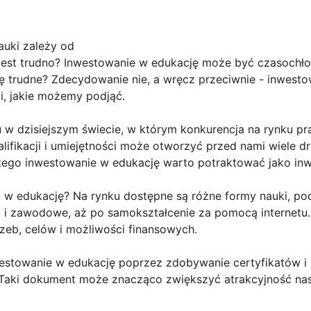
uki zależy od
jest trudno? Inwestowanie w edukację może być czasoch
dę trudne? Zdecydowanie nie, a wręcz przeciwnie - inwest
ji, jakie możemy podjąć.
 w dzisiejszym świecie, w którym konkurencja na rynku pra
ifikacji i umiejętności może otworzyć przed nami wiele d
go inwestowanie w edukację warto potraktować jako inwe
ć w edukację? Na rynku dostępne są różne formy nauki, p
rsy i zawodowe, aż po samokształcenie za pomocą internet
zeb, celów i możliwości finansowych.
stowanie w edukację poprzez zdobywanie certyfikatów i
. Taki dokument może znacząco zwiększyć atrakcyjność na