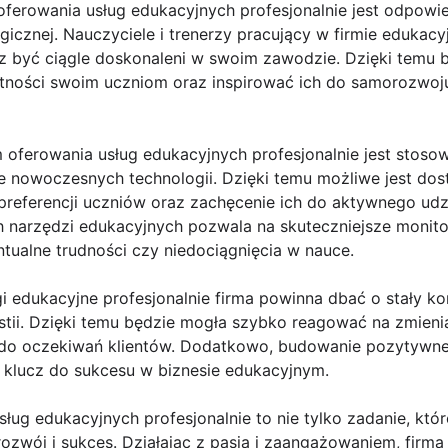
erowania usług edukacyjnych profesjonalnie jest odpowie
cznej. Nauczyciele i trenerzy pracujący w firmie edukacy
az być ciągle doskonaleni w swoim zawodzie. Dzięki temu 
ętności swoim uczniom oraz inspirować ich do samorozwo
 oferowania usług edukacyjnych profesjonalnie jest sto
e nowoczesnych technologii. Dzięki temu możliwe jest dos
preferencji uczniów oraz zachęcenie ich do aktywnego udz
 narzędzi edukacyjnych pozwala na skuteczniejsze monit
tualne trudności czy niedociągnięcia w nauce.
i edukacyjne profesjonalnie firma powinna dbać o stały kon
estii. Dzięki temu będzie mogła szybko reagować na zmieni
do oczekiwań klientów. Dodatkowo, budowanie pozytywneg
to klucz do sukcesu w biznesie edukacyjnym.
ług edukacyjnych profesjonalnie to nie tylko zadanie, kt
 rozwój i sukces. Działając z pasją i zaangażowaniem, fir