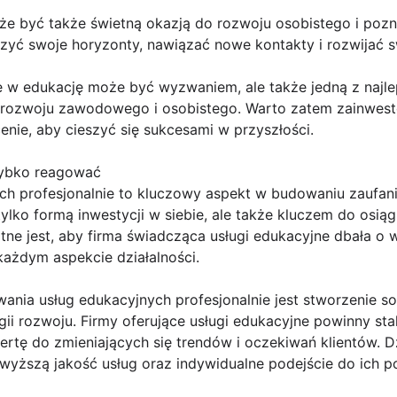
e być także świetną okazją do rozwoju osobistego i poz
yć swoje horyzonty, nawiązać nowe kontakty i rozwijać s
w edukację może być wyzwaniem, ale także jedną z najlep
ozwoju zawodowego i osobistego. Warto zatem zainwestow
nie, aby cieszyć się sukcesami w przyszłości.
zybko reagować
h profesjonalnie to kluczowy aspekt w budowaniu zaufania 
 tylko formą inwestycji w siebie, ale także kluczem do os
totne jest, aby firma świadcząca usługi edukacyjne dbała 
każdym aspekcie działalności.
nia usług edukacyjnych profesjonalnie jest stworzenie sol
gii rozwoju. Firmy oferujące usługi edukacyjne powinny st
rtę do zmieniających się trendów i oczekiwań klientów. 
wyższą jakość usług oraz indywidualne podejście do ich p