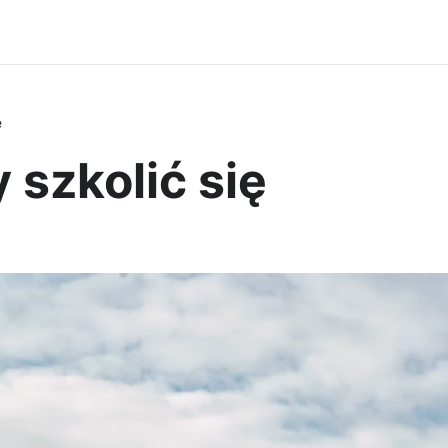
ę
szkolić się