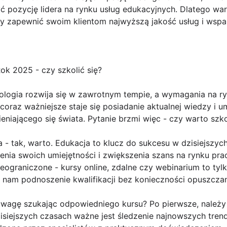
ć pozycję lidera na rynku usług edukacyjnych. Dlatego wa
aby zapewnić swoim klientom najwyższą jakość usług i ws
Rok 2025 - czy szkolić się?
ologia rozwija się w zawrotnym tempie, a wymagania na ry
coraz ważniejsze staje się posiadanie aktualnej wiedzy i u
niającego się świata. Pytanie brzmi więc - czy warto szko
- tak, warto. Edukacja to klucz do sukcesu w dzisiejszyc
nia swoich umiejętności i zwiększenia szans na rynku prac
ieograniczone - kursy online, zdalne czy webinarium to tyl
ą nam podnoszenie kwalifikacji bez konieczności opuszcza
wagę szukając odpowiedniego kursu? Po pierwsze, należy
isiejszych czasach ważne jest śledzenie najnowszych trend