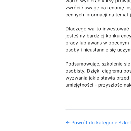
warto wybierać kursy prowad
zwrócić uwagę na renomę ins
cennych informacji na temat j
Dlaczego warto inwestować w
jesteśmy bardziej konkurencyj
pracy lub awans w obecnym m
osoby i nieustannie się uczym
Podsumowując, szkolenie się
osobisty. Dzięki ciągłemu po
wyzwania jakie stawia przed 
umiejętności - przyszłość nal
← Powrót do kategorii: Szkol