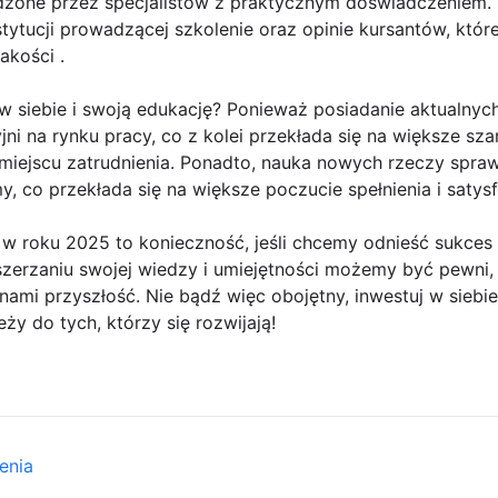
zone przez specjalistów z praktycznym doświadczeniem. 
tytucji prowadzącej szkolenie oraz opinie kursantów, któ
akości .
 siebie i swoją edukację? Ponieważ posiadanie aktualnych
ni na rynku pracy, co z kolei przekłada się na większe sza
iejscu zatrudnienia. Ponadto, nauka nowych rzeczy sprawi
y, co przekłada się na większe poczucie spełnienia i satysf
 w roku 2025 to konieczność, jeśli chcemy odnieść sukces
szerzaniu swojej wiedzy i umiejętności możemy być pewni,
nami przyszłość. Nie bądź więc obojętny, inwestuj w siebi
eży do tych, którzy się rozwijają!
enia