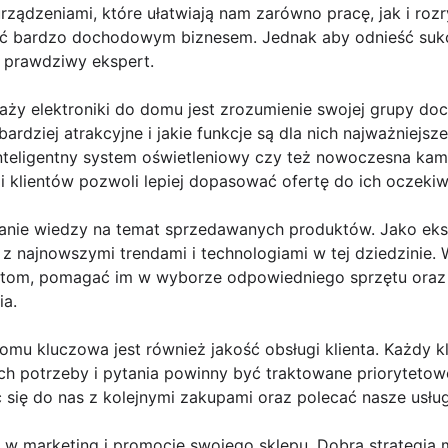
rządzeniami, które ułatwiają nam zarówno pracę, jak i ro
yć bardzo dochodowym biznesem. Jednak aby odnieść suk
ak prawdziwy ekspert.
ży elektroniki do domu jest zrozumienie swojej grupy doc
bardziej atrakcyjne i jakie funkcje są dla nich najważniejsz
nteligentny system oświetleniowy czy też nowoczesna ka
ji klientów pozwoli lepiej dopasować ofertę do ich oczekiw
danie wiedzy na temat sprzedawanych produktów. Jako eksp
z najnowszymi trendami i technologiami w tej dziedzinie.
ientom, pomagać im w wyborze odpowiedniego sprzętu ora
ia.
omu kluczowa jest również jakość obsługi klienta. Każdy k
ich potrzeby i pytania powinny być traktowane priorytetowo
 się do nas z kolejnymi zakupami oraz polecać nasze usług
w marketing i promocję swojego sklepu. Dobra strategia