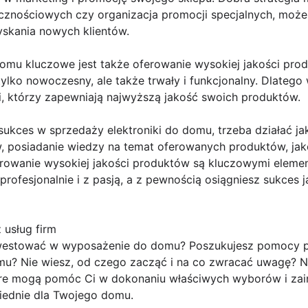
znościowych czy organizacja promocji specjalnych, może 
yskania nowych klientów.
omu kluczowe jest także oferowanie wysokiej jakości produ
tylko nowoczesny, ale także trwały i funkcjonalny. Dlateg
 którzy zapewniają najwyższą jakość swoich produktów.
ukces w sprzedaży elektroniki do domu, trzeba działać ja
, posiadanie wiedzy na temat oferowanych produktów, jako
rowanie wysokiej jakości produktów są kluczowymi eleme
 profesjonalnie i z pasją, a z pewnością osiągniesz sukces 
 usług firm
westować w wyposażenie do domu? Poszukujesz pomocy p
? Nie wiesz, od czego zacząć i na co zwracać uwagę? Nie
które mogą pomóc Ci w dokonaniu właściwych wyborów i za
iednie dla Twojego domu.