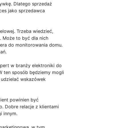
zrywkę. Dlatego sprzedaż
ces jako sprzedawca
elowej. Trzeba wiedzieć,
e. Może to być dla nich
mera do monitorowania domu.
ań.
ert w branży elektroniki do
 W ten sposób będziemy mogli
z udzielać wskazówek
lient powinien być
. Dobre relacje z klientami
i innym.
 marketingowa, w tym