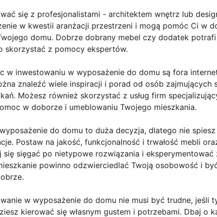
ać się z profesjonalistami - architektem wnętrz lub design
zenie w kwestii aranżacji przestrzeni i mogą pomóc Ci w 
wojego domu. Dobrze dobrany mebel czy dodatek potrafi 
o skorzystać z pomocy ekspertów.
 w inwestowaniu w wyposażenie do domu są fora internet
na znaleźć wiele inspiracji i porad od osób zajmujących 
ań. Możesz również skorzystać z usług firm specjalizujący
pomoc w doborze i umeblowaniu Twojego mieszkania.
wyposażenie do domu to duża decyzja, dlatego nie spiesz si
cje. Postaw na jakość, funkcjonalność i trwałość mebli or
bój się sięgać po nietypowe rozwiązania i eksperymentować 
mieszkanie powinno odzwierciedlać Twoją osobowość i by
dobrze.
owanie w wyposażenie do domu nie musi być trudne, jeśli 
iesz kierować się własnym gustem i potrzebami. Dbaj o k