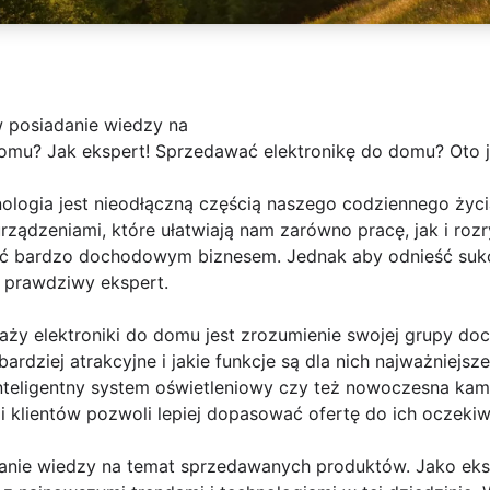
w posiadanie wiedzy na
omu? Jak ekspert! Sprzedawać elektronikę do domu? Oto ja
nologia jest nieodłączną częścią naszego codziennego życ
rządzeniami, które ułatwiają nam zarówno pracę, jak i ro
yć bardzo dochodowym biznesem. Jednak aby odnieść suk
ak prawdziwy ekspert.
ży elektroniki do domu jest zrozumienie swojej grupy doc
bardziej atrakcyjne i jakie funkcje są dla nich najważniejsz
nteligentny system oświetleniowy czy też nowoczesna ka
ji klientów pozwoli lepiej dopasować ofertę do ich oczekiw
danie wiedzy na temat sprzedawanych produktów. Jako eksp