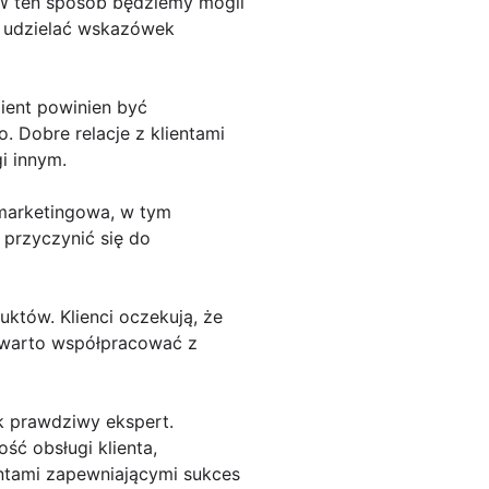
 W ten sposób będziemy mogli
z udzielać wskazówek
lient powinien być
. Dobre relacje z klientami
i innym.
 marketingowa, w tym
przyczynić się do
któw. Klienci oczekują, że
o warto współpracować z
k prawdziwy ekspert.
ść obsługi klienta,
ntami zapewniającymi sukces