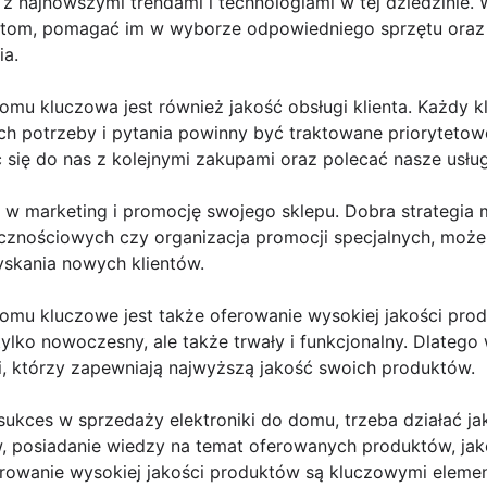
z najnowszymi trendami i technologiami w tej dziedzinie.
ientom, pomagać im w wyborze odpowiedniego sprzętu ora
ia.
omu kluczowa jest również jakość obsługi klienta. Każdy k
ich potrzeby i pytania powinny być traktowane priorytetowo
 się do nas z kolejnymi zakupami oraz polecać nasze usług
w marketing i promocję swojego sklepu. Dobra strategia
znościowych czy organizacja promocji specjalnych, może 
yskania nowych klientów.
omu kluczowe jest także oferowanie wysokiej jakości produ
tylko nowoczesny, ale także trwały i funkcjonalny. Dlateg
 którzy zapewniają najwyższą jakość swoich produktów.
ukces w sprzedaży elektroniki do domu, trzeba działać ja
, posiadanie wiedzy na temat oferowanych produktów, jako
rowanie wysokiej jakości produktów są kluczowymi eleme