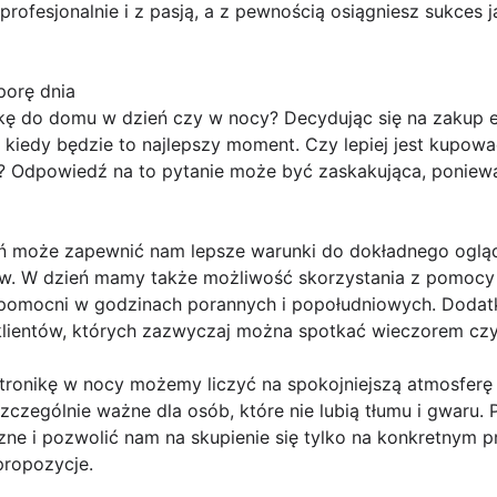
 profesjonalnie i z pasją, a z pewnością osiągniesz sukces 
porę dnia
ikę do domu w dzień czy w nocy? Decydując się na zakup e
kiedy będzie to najlepszy moment. Czy lepiej jest kupować
y? Odpowiedź na to pytanie może być zaskakująca, poniew
eń może zapewnić nam lepsze warunki do dokładnego oglą
w. W dzień mamy także możliwość skorzystania z pomocy
 i pomocni w godzinach porannych i popołudniowych. Doda
klientów, których zazwyczaj można spotkać wieczorem cz
ektronikę w nocy możemy liczyć na spokojniejszą atmosfer
szczególnie ważne dla osób, które nie lubią tłumu i gwaru
ne i pozwolić nam na skupienie się tylko na konkretnym p
propozycje.