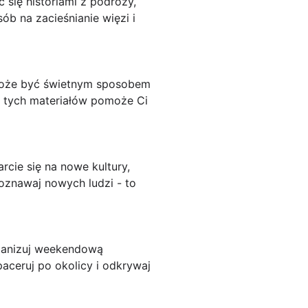
 się historiami z podróży,
b na zacieśnianie więzi i
 może być świetnym sposobem
e tych materiałów pomoże Ci
rcie się na nowe kultury,
poznawaj nowych ludzi - to
rganizuj weekendową
paceruj po okolicy i odkrywaj