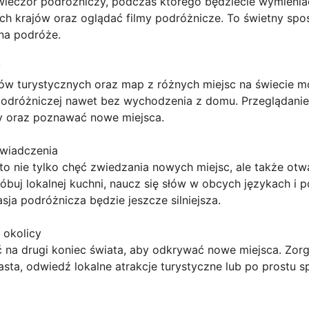
wieczór podróżniczy, podczas którego będziecie wymieniać
 krajów oraz oglądać filmy podróżnicze. To świetny sposó
na podróże.
y
ów turystycznych oraz map z różnych miejsc na świecie
 podróżniczej nawet bez wychodzenia z domu. Przeglądani
y oraz poznawać nowe miejsca.
świadczenia
to nie tylko chęć zwiedzania nowych miejsc, ale także otwa
róbuj lokalnej kuchni, naucz się słów w obcych językach i 
sja podróżnicza będzie jeszcze silniejsza.
 okolicy
 na drugi koniec świata, aby odkrywać nowe miejsca. Zo
sta, odwiedź lokalne atrakcje turystyczne lub po prostu s