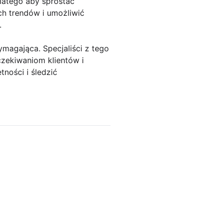
latego aby sprostać
h trendów i umożliwić
.
magająca. Specjaliści z tego
czekiwaniom klientów i
ności i śledzić