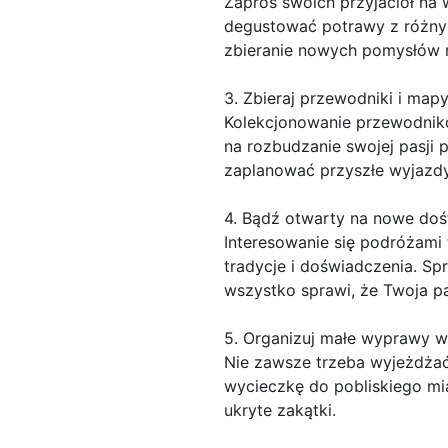
Zaproś swoich przyjaciół na 
degustować potrawy z różnych
zbieranie nowych pomysłów 
3. Zbieraj przewodniki i map
Kolekcjonowanie przewodnik
na rozbudzanie swojej pasji
zaplanować przyszłe wyjazd
4. Bądź otwarty na nowe do
Interesowanie się podróżami 
tradycje i doświadczenia. Sp
wszystko sprawi, że Twoja pa
5. Organizuj małe wyprawy w
Nie zawsze trzeba wyjeżdżać
wycieczkę do pobliskiego mia
ukryte zakątki.