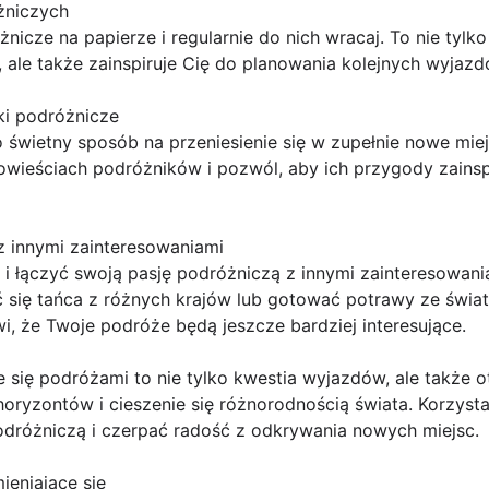
żniczych
nicze na papierze i regularnie do nich wracaj. To nie tyl
ale także zainspiruje Cię do planowania kolejnych wyjazd
żki podróżnicze
o świetny sposób na przeniesienie się w zupełnie nowe miej
opowieściach podróżników i pozwól, aby ich przygody zains
z innymi zainteresowaniami
i łączyć swoją pasję podróżniczą z innymi zainteresowani
się tańca z różnych krajów lub gotować potrawy ze świata
, że Twoje podróże będą jeszcze bardziej interesujące.
 się podróżami to nie tylko kwestia wyjazdów, ale także 
oryzontów i cieszenie się różnorodnością świata. Korzyst
odróżniczą i czerpać radość z odkrywania nowych miejsc.
ieniające się