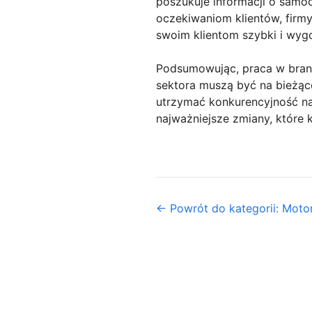
poszukuje informacji o samoc
oczekiwaniom klientów, firm
swoim klientom szybki i wyg
Podsumowując, praca w branży
sektora muszą być na bieżąc
utrzymać konkurencyjność na
najważniejsze zmiany, które 
← Powrót do kategorii: Motor