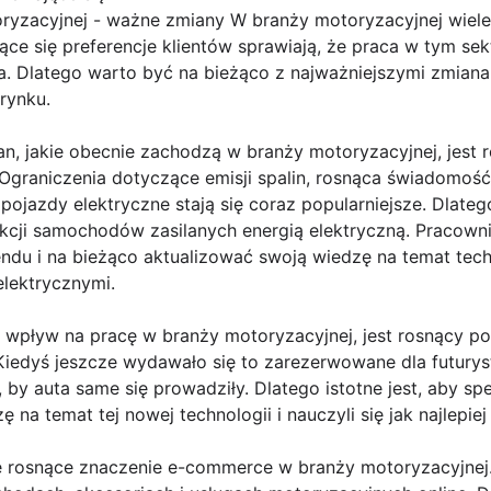
yzacyjnej - ważne zmiany W branży motoryzacyjnej wiele 
jące się preferencje klientów sprawiają, że praca w tym sek
a. Dlatego warto być na bieżąco z najważniejszymi zmiana
rynku.
n, jakie obecnie zachodzą w branży motoryzacyjnej, jest 
graniczenia dotyczące emisji spalin, rosnąca świadomość
 pojazdy elektryczne stają się coraz popularniejsze. Dlat
ukcji samochodów zasilanych energią elektryczną. Pracown
du i na bieżąco aktualizować swoją wiedzę na temat techn
lektrycznymi.
a wpływ na pracę w branży motoryzacyjnej, jest rosnący po
iedyś jeszcze wydawało się to zarezerwowane dla futuryst
, by auta same się prowadziły. Dlatego istotne jest, aby spe
 na temat tej nowej technologii i nauczyli się jak najlepiej
 rosnące znaczenie e-commerce w branży motoryzacyjnej.