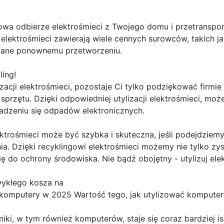
gowa odbierze elektrośmieci z Twojego domu i przetranspo
że elektrośmieci zawierają wiele cennych surowców, takich j
ddane ponownemu przetworzeniu.
ling!
zacji elektrośmieci, pozostaje Ci tylko podziękować firmi
sprzętu. Dzięki odpowiedniej utylizacji elektrośmieci, mo
dzeniu się odpadów elektronicznych.
ktrośmieci może być szybka i skuteczna, jeśli podejdziem
nia. Dzięki recyklingowi elektrośmieci możemy nie tylko zy
ię do ochrony środowiska. Nie bądź obojętny - utylizuj ele
ykłego kosza na
 komputery w 2025 Wartość tego, jak utylizować kompute
roniki, w tym również komputerów, staje się coraz bardziej