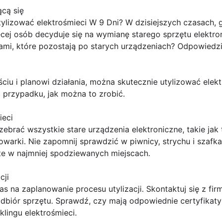
ącą się
zować elektrośmieci W 9 Dni? W dzisiejszych czasach, gd
cej osób decyduje się na wymianę starego sprzętu elektr
iami, które pozostają po starych urządzeniach? Odpowiedzi
iu i planowi działania, można skutecznie utylizować elekt
m przypadku, jak można to zrobić.
ieci
ebrać wszystkie stare urządzenia elektroniczne, takie jak 
warki. Nie zapomnij sprawdzić w piwnicy, strychu i szafk
te w najmniej spodziewanych miejscach.
cji
as na zaplanowanie procesu utylizacji. Skontaktuj się z fir
odbiór sprzętu. Sprawdź, czy mają odpowiednie certyfikaty 
lingu elektrośmieci.