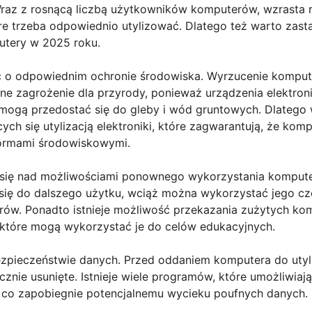
raz z rosnącą liczbą użytkowników komputerów, wzrasta ró
re trzeba odpowiednio utylizować. Dlatego też warto zasta
tery w 2025 roku.
ać o odpowiednim ochronie środowiska. Wyrzucenie kompu
e zagrożenie dla przyrody, ponieważ urządzenia elektron
 mogą przedostać się do gleby i wód gruntowych. Dlatego 
cych się utylizacją elektroniki, które zagwarantują, że ko
ormami środowiskowymi.
 się nad możliwościami ponownego wykorzystania komputer
je się do dalszego użytku, wciąż można wykorzystać jego c
rów. Ponadto istnieje możliwość przekazania zużytych k
które mogą wykorzystać je do celów edukacyjnych.
zpieczeństwie danych. Przed oddaniem komputera do utyliz
cznie usunięte. Istnieje wiele programów, które umożliwia
, co zapobiegnie potencjalnemu wycieku poufnych danych.