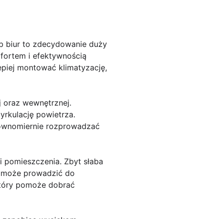
b biur to zdecydowanie duży
mfortem i efektywnością
epiej montować klimatyzację,
j oraz wewnętrznej.
yrkulację powietrza.
równomiernie rozprowadzać
 pomieszczenia. Zbyt słaba
na może prowadzić do
 który pomoże dobrać