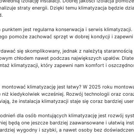
iednią izolację instalacji. Dobrej jakości izolacja pomo
lizuje straty energii. Dzięki temu klimatyzacja będzie dzi
d.
 punktem jest regularna konserwacja i serwis klimatyzacji. 
ego pomoże zachować sprzęt w dobrej kondycji i zapewni d
dawać się skomplikowany, jednak z należytą starannością 
owym chłodem nawet podczas największych upałów. Dlat
taż klimatyzacji, który zapewni nam komfort i oszczędność
 montować klimatyzację jest łatwy? W 2025 roku montowa
e niż kiedykolwiek wcześniej. Rozwój technologii oraz coraz
ją, że instalacja klimatyzacji staje się coraz bardziej user-
odnień dla osób montujących klimatyzację jest rozwój 
ej będą one jeszcze bardziej zaawansowane i ułatwią insta
ardziej wygodny i szybki, a nawet osoby bez doświadczen