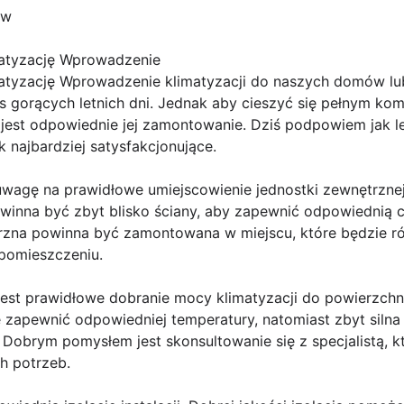
ów
matyzację Wprowadzenie
matyzację Wprowadzenie klimatyzacji do naszych domów lu
s gorących letnich dni. Jednak aby cieszyć się pełnym ko
e jest odpowiednie jej zamontowanie. Dziś podpowiem jak l
ak najbardziej satysfakcjonujące.
uwagę na prawidłowe umiejscowienie jednostki zewnętrzne
winna być zbyt blisko ściany, aby zapewnić odpowiednią c
rzna powinna być zamontowana w miejscu, które będzie 
pomieszczeniu.
st prawidłowe dobranie mocy klimatyzacji do powierzchni
ie zapewnić odpowiedniej temperatury, natomiast zbyt sil
. Dobrym pomysłem jest skonsultowanie się z specjalistą,
h potrzeb.